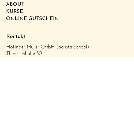
ABOUT
KURSE
ONLINE GUTSCHEIN
Kontakt
Höflinger Müller GmbH (Barista School)
Theresienhöhe 30
80339 München
Ansprechpartner:
Dominik.Bischof@hm-gmbh.de
0176 15180061‬