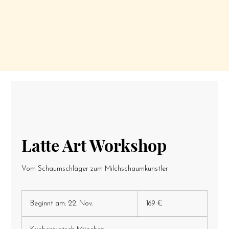
Latte Art Workshop
Vom Schaumschläger zum Milchschaumkünstler
169
Euro
Beginnt am: 22. Nov.
B
169 €
e
g